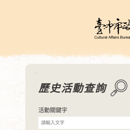
跳
到
主
要
內
容
區
塊
:::
歷史活動查詢
活動關鍵字