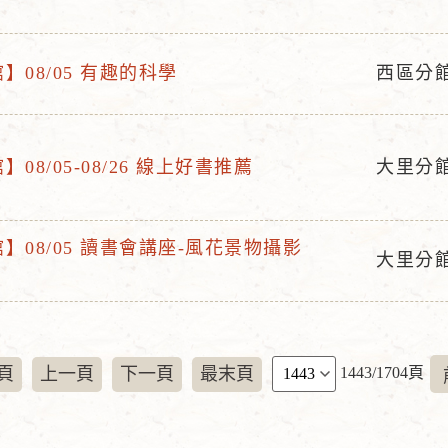
動
地
】08/05 有趣的科學
西區分
點
活
動
地
08/05-08/26 線上好書推薦
大里分
點
活
動
地
】08/05 讀書會講座-風花景物攝影
大里分
點
活
動
地
點
頁
頁
上一頁
下一頁
最末頁
1443/1704頁