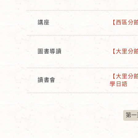
動
動
名
型
稱
講座
【西區分館
態
活
活
動
動
型
名
圖書導讀
【大里分館】
態
稱
活
活
動
動
型
名
【大里分館
讀書會
活
態
稱
學日語
活
動
動
名
型
稱
態
第一