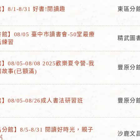
8/1-8/31 好書!閱讀趣
東區分館
活
動
地
館】08/05 臺中市讀書會-50堂最療
精武圖
點
話練習
活
動
地
08/05-08/08 2025歡樂夏令營-我
豐原分
點
故事(已額滿)
活
動
地
點
08/05-08/26成人書法研習班
豐原分
活
動
地
分館】8/5-8/31 閱讀好時光，親子
點
沙鹿文
片
活