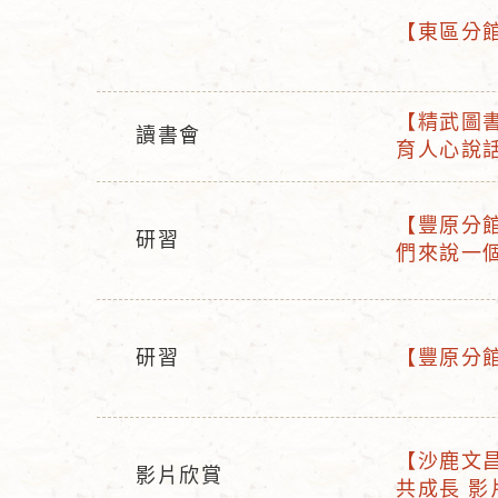
【東區分館】
活
活
動
動
型
名
【精武圖書
讀書會
活
態
稱
育人心說
活
動
動
名
型
【豐原分館】
稱
研習
活
態
們來說一個
活
動
動
名
型
稱
態
研習
【豐原分館】
活
活
動
動
型
名
【沙鹿文昌
態
稱
影片欣賞
活
共成長 影
活