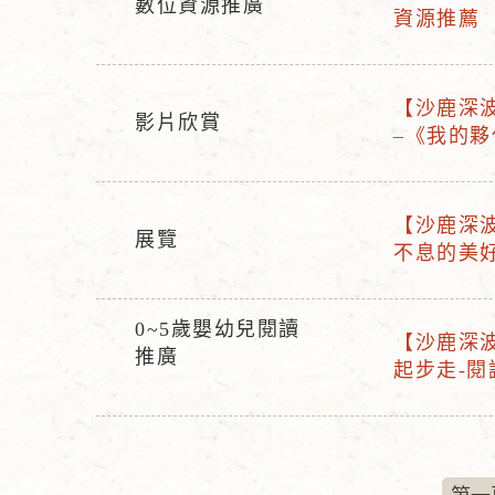
數位資源推廣
活
資源推薦
活
動
動
名
型
稱
【沙鹿深波
態
影片欣賞
活
–《我的夥
活
動
動
名
型
稱
【沙鹿深波
態
展覽
活
不息的美
活
動
動
名
型
0~5歲嬰幼兒閱讀
稱
【沙鹿深波分
活
態
推廣
活
起步走-閱
動
動
型
名
態
稱