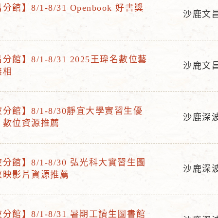
館】8/1-8/31 Openbook 好書獎
沙鹿文
活
動
地
館】8/1-8/31 2025王瑋名數位藝
點
沙鹿文
無相
活
動
地
分館】8/1-8/30靜宜大學實習生優
點
沙鹿深
片數位資源推薦
活
動
地
分館】8/1-8/30 弘光科大實習生圖
點
沙鹿深
放映影片資源推薦
活
動
地
分館】8/1-8/31 暑期工讀生圖書館
點