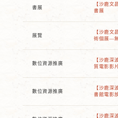
【沙鹿文昌分
書展
活
書展
活
動
動
名
型
稱
【沙鹿文昌分
態
展覽
活
術個展—
活
動
動
名
型
稱
【沙鹿深波
態
數位資源推廣
活
質電影影
活
動
動
名
型
稱
【沙鹿深波
態
數位資源推廣
活
書館電影
活
動
動
名
型
稱
【沙鹿深波
態