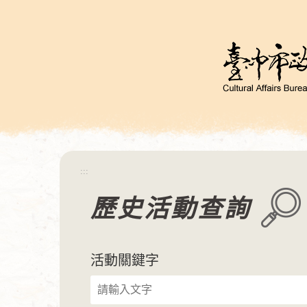
跳
到
主
要
內
容
區
塊
:::
歷史活動查詢
活動關鍵字