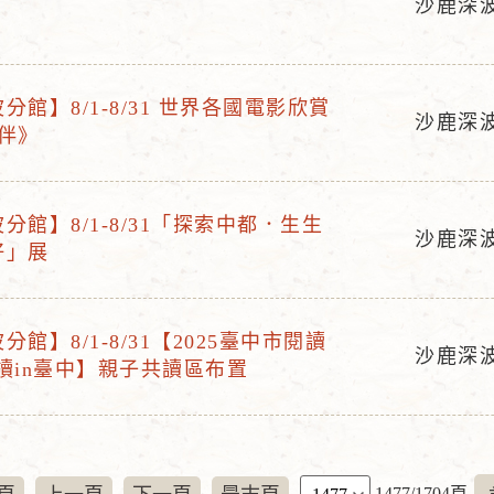
沙鹿深
活
動
地
分館】8/1-8/31 世界各國電影欣賞
點
沙鹿深
伴》
活
動
地
分館】8/1-8/31「探索中都．生生
點
沙鹿深
好」展
活
動
地
館】8/1-8/31【2025臺中市閱讀
點
沙鹿深
讀in臺中】親子共讀區布置
活
動
地
點
頁
1477/1704頁