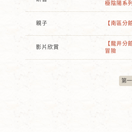
活
稱
極陰陽系
活
態
動
動
名
型
親子
【南區分館
稱
活
活
態
動
動
【龍井分館
型
名
影片欣賞
活
冒險
活
態
稱
動
動
名
型
稱
態
第一