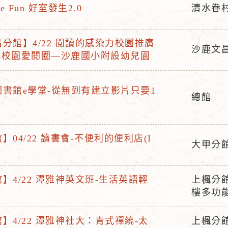
e Fun 好室發生2.0
清水眷
活
動
分館】4/22 閱讀的感染力校園推廣
地
沙鹿文
Gs校園愛閱圈—沙鹿國小附設幼兒園
活
點
動
地
書館e學堂-從無到有建立影片只要1
總館
點
活
動
地
】04/22 讀書會-不便利的便利店(I
大甲分
點
活
動
】4/22 潭雅神英文班-生活英語輕
上楓分
地
活
樓多功
點
動
地
】4/22 潭雅神社大：青式禪繞-太
上楓分