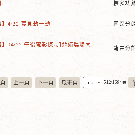
活
點
列
樓多功
動
地
】4/22 寶貝動一動
南區分
點
活
動
】04/22 午後電影院-加菲貓農場大
地
龍井分
活
點
動
地
點
頁
頁
上一頁
下一頁
最末頁
512/1694頁