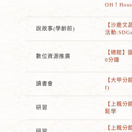
OH！Hous
活
活
動
動
【沙鹿文昌
型
名
說故事(學齡前)
活
活動:SD
活
態
稱
動
動
名
型
【總館】圖
稱
數位資源推廣
活
態
0分鐘
活
動
動
名
型
【大甲分館
稱
讀書會
活
態
I)
活
動
動
名
【上楓分館
型
研習
活
稱
鬆學
活
態
動
動
名
【上楓分館
型
研習