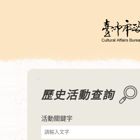
跳
到
主
要
內
容
區
塊
:::
歷史活動查詢
活動關鍵字