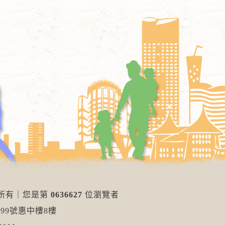
權所有
｜
您是第
0636627
位瀏覽者
99號惠中樓8樓