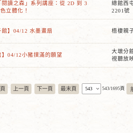
點
閱讀之森」系列講座：從 2D 到 3
總館西
活
角色立體化！
2201號
動
地
館】04/12 水墨畫扇
梧棲親
點
活
動
大墩分館
地
】04/12小豬撲滿的願望
活
視聽放
點
動
地
點
頁
頁
上一頁
下一頁
最末頁
543/1695頁