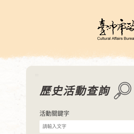
跳
到
主
要
內
容
區
塊
:::
歷史活動查詢
活動關鍵字