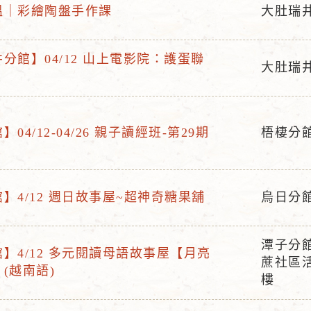
溫｜彩繪陶盤手作課
大肚瑞
活
動
分館】04/12 山上電影院：護蛋聯
地
大肚瑞
活
點
動
地
04/12-04/26 親子讀經班-第29期
梧棲分
點
活
動
地
】4/12 週日故事屋~超神奇糖果舖
烏日分
點
活
動
潭子分
地
】4/12 多元閱讀母語故事屋【月亮
活
蔗社區
點
(越南語)
動
樓
地