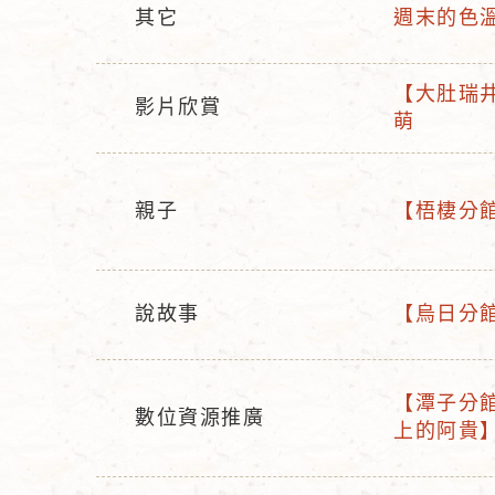
其它
週末的色
活
活
動
動
【大肚瑞井
型
名
影片欣賞
活
萌
活
態
稱
動
動
名
型
稱
親子
【梧棲分館】
態
活
活
動
動
型
名
說故事
【烏日分館
態
稱
活
活
動
動
型
名
【潭子分館
數位資源推廣
活
態
稱
上的阿貴】
活
動
動
名