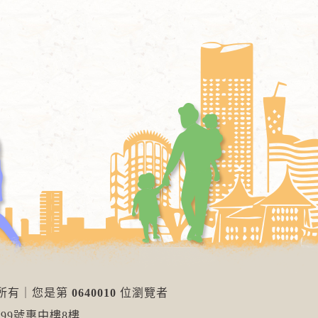
權所有
｜
您是第
0640010
位瀏覽者
99號惠中樓8樓