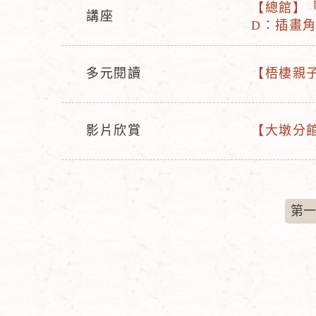
型
【總館】「
稱
講座
活
態
D：插畫
活
動
動
名
型
多元閱讀
【梧棲親子
稱
活
活
態
動
動
型
名
影片欣賞
【大墩分館
活
活
態
稱
動
動
型
名
態
稱
第一