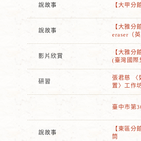
說故事
【大甲分館
活
活
動
動
【大雅分館
型
名
說故事
活
eraser（
活
態
稱
動
動
名
【大雅分館
型
影片欣賞
活
稱
(臺灣國際兒
活
態
動
動
名
張君慈 〈
型
研習
活
稱
置〉工作
活
態
動
動
名
型
臺中市第
稱
活
活
態
動
動
【東區分館
型
名
說故事
活
筒
活
態
稱