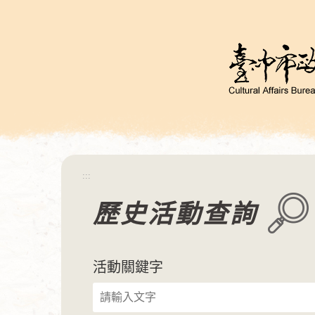
跳
到
主
要
內
容
區
塊
:::
歷史活動查詢
活動關鍵字