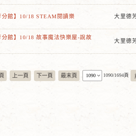
動
地
分館】10/18 STEAM閱讀樂
大里德
活
點
動
分館】10/18 故事魔法快樂屋-說故
地
大里德
活
點
動
地
點
頁
頁
上一頁
下一頁
最末頁
1090/1694頁