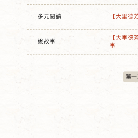
動
動
名
型
多元閱讀
【大里德芳
稱
活
活
態
動
動
【大里德芳
型
名
說故事
活
事
活
態
稱
動
動
名
型
稱
態
第一