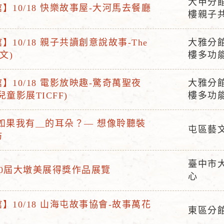
大甲分
】10/18 快樂故事屋-大河馬去餐廳
活
樓親子
動
地
】10/18 親子共讀創意說故事-The
大雅分
活
點
英文)
樓多功
動
地
】10/18 電影放映趣-驚奇萬聖夜
大雅分
活
點
童影展TICFF)
樓多功
動
地
如果我有＿的耳朵？— 想像聆聽裝
屯區藝
點
坊
活
動
臺中市
地
30屆大墩美展得獎作品展覽
活
心
點
動
地
】10/18 山海屯故事協會-故事萬花
東區分
點
活