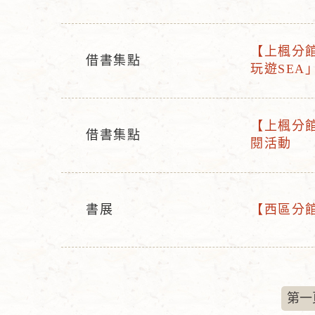
動
動
型
名
【上楓分館】
態
稱
借書集點
活
玩遊SEA
活
動
動
名
型
稱
【上楓分館
態
借書集點
活
閱活動
活
動
動
名
型
稱
態
書展
【西區分館】
活
活
動
動
型
名
態
稱
第一