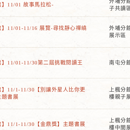
外埔分
】11/01 故事馬拉松-
活
子共讀
動
地
11/01-11/16 展覽-尋找靜心禪繞
外埔分館
點
活
展示區
動
地
點
11/01-11/30第二屆挑戰閱讀王
南屯分
活
動
地
】11/1-11/30【別讓外星人比你更
上楓分
點
活
主題書展
樓親子
動
地
點
上楓分
】11/1-11/30【金鼎獎】主題書展
活
樓中間