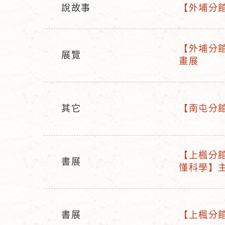
說故事
【外埔分館
活
活
動
動
型
名
【外埔分館】
展覽
活
態
稱
畫展
活
動
動
名
型
稱
態
其它
【南屯分館】
活
活
動
動
型
名
【上楓分館
態
稱
書展
活
懂科學】
活
動
動
名
型
稱
態
書展
【上楓分館
活
活