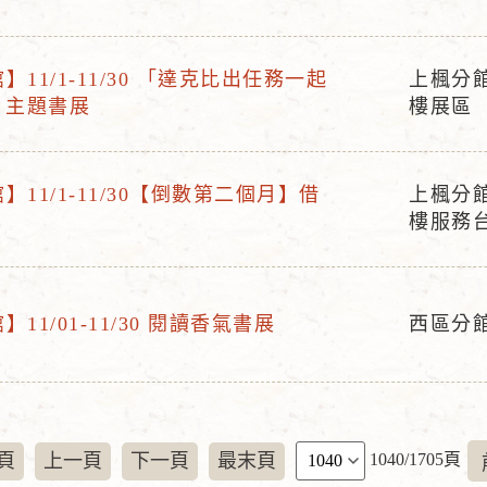
動
地
點
11/1-11/30 「達克比出任務一起
上楓分
活
」主題書展
樓展區
動
地
點
】11/1-11/30【倒數第二個月】借
上楓分
活
樓服務
動
地
點
11/01-11/30 閱讀香氣書展
西區分
活
動
地
點
頁
頁
上一頁
下一頁
最末頁
1040/1705頁