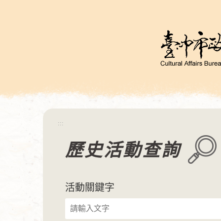
跳
到
主
要
內
容
區
塊
:::
歷史活動查詢
活動關鍵字