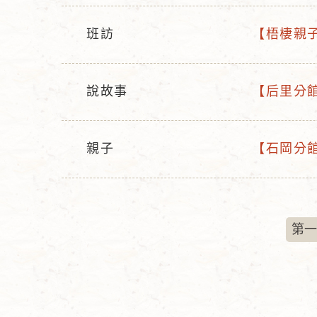
動
動
型
名
班訪
【梧棲親子
活
活
態
稱
動
動
型
名
說故事
【后里分館
活
活
態
稱
動
動
型
名
親子
【石岡分館
活
活
態
稱
動
動
型
名
態
稱
第一