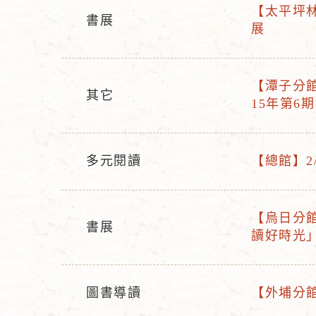
【太平坪林分
書展
活
展
活
動
動
名
型
稱
【潭子分館】
態
其它
活
15年第6期
活
動
動
名
型
稱
多元閱讀
【總館】2
態
活
活
動
動
型
名
【烏日分館】
書展
活
態
稱
讀好時光
活
動
動
名
型
稱
圖書導讀
【外埔分館
態
活
活