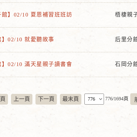
動
地
館】02/10 夏恩補習班班訪
梧棲親
活
點
動
地
】02/10 就愛聽故事
后里分
活
點
動
地
】02/10 滿天星親子讀書會
石岡分
活
點
動
地
點
頁
頁
上一頁
下一頁
最末頁
776/1694頁