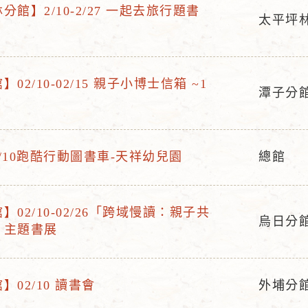
館】2/10-2/27 一起去旅行題書
太平坪
活
動
地
02/10-02/15 親子小博士信箱 ~1
點
潭子分
活
動
地
/10跑酷行動圖書車-天祥幼兒園
總館
點
活
動
地
02/10-02/26「跨域慢讀：親子共
烏日分
點
」主題書展
活
動
地
】02/10 讀書會
外埔分
點
活