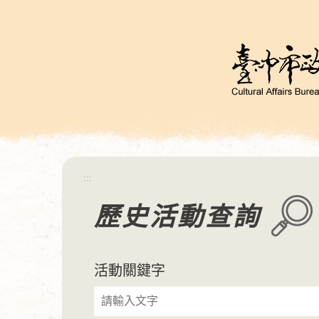
跳
到
主
要
內
容
區
塊
:::
歷史活動查詢
活動關鍵字