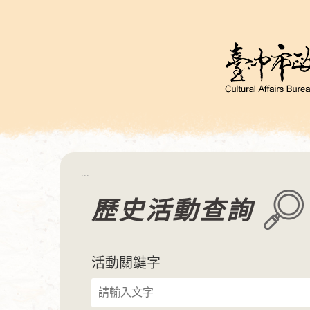
跳
到
主
要
內
容
區
塊
:::
歷史活動查詢
活動關鍵字