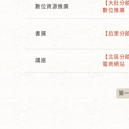
【大肚分館
型
名
數位資源推廣
活
數位推廣
活
態
稱
動
動
名
型
稱
書展
【后里分館】
態
活
活
動
動
型
名
【北區分館
講座
活
態
稱
電商網站
活
動
動
名
型
稱
態
第一