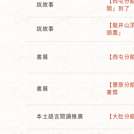
【西屯分館
說故事
活
間」到了
活
動
動
名
【龍井山頂
型
說故事
活
稱
頭鷹」
活
態
動
動
名
型
稱
書展
【西屯分館】
態
活
活
動
動
型
名
【豐原分館】0
態
稱
書展
活
書獎
活
動
動
名
型
稱
本土語言閱讀推廣
【大肚分館
態
活
活
動
動