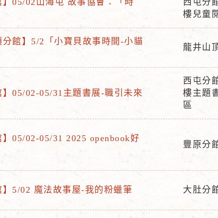
】05/02山海屯 故事協會：「時
西屯分
活
樓兒童
動
地
分館】5/2「小寶貝故事時間-小貓
龍井山
點
活
動
西屯分
地
活
05/02-05/31主題書展-職引未來
樓主題
點
動
區
地
點
5/02-05/31 2025 openbook好
豐原分
活
動
地
】5/02 魔法故事屋-我的粉蠟筆
大肚分
點
活
動