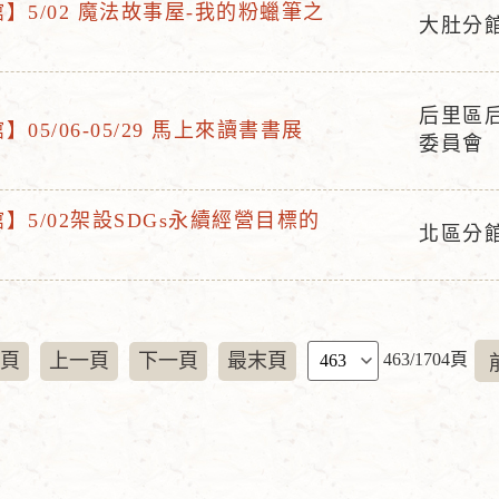
】5/02 魔法故事屋-我的粉蠟筆之
地
大肚分
活
點
動
地
后里區
05/06-05/29 馬上來讀書書展
活
點
委員會
動
地
】5/02架設SDGs永續經營目標的
點
北區分
活
動
地
點
頁
頁
上一頁
下一頁
最末頁
463/1704頁