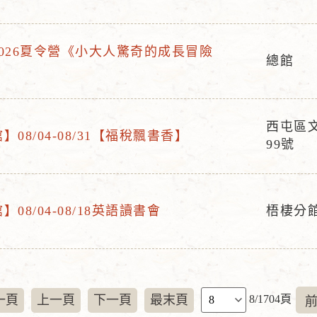
動
地
026夏令營《小大人驚奇的成長冒險
點
總館
活
動
地
西屯區
點
08/04-08/31【福稅飄書香】
活
99號
動
地
點
08/04-08/18英語讀書會
梧棲分
活
動
地
點
頁
一頁
上一頁
下一頁
最末頁
8/1704頁