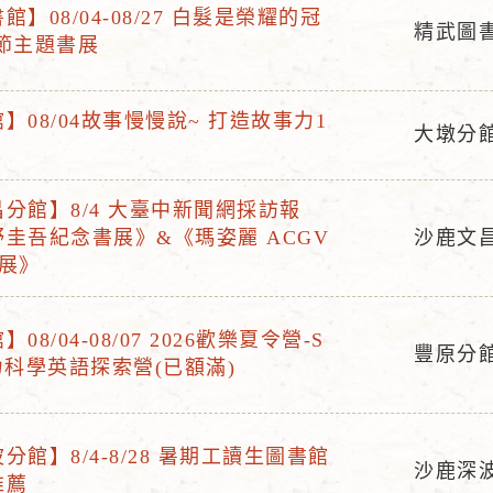
】08/04-08/27 白髮是榮耀的冠
精武圖
節主題書展
活
動
地
】08/04故事慢慢說~ 打造故事力1
大墩分
點
活
動
分館】8/4 大臺中新聞網採訪報
地
圭吾紀念書展》&《瑪姿麗 ACGV
沙鹿文
點
活
I展》
動
地
08/04-08/07 2026歡樂夏令營-S
點
豐原分
力科學英語探索營(已額滿)
活
動
地
分館】8/4-8/28 暑期工讀生圖書館
點
沙鹿深
推薦
活