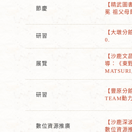
【精武圖書館
節慶
活
冕 祖父母
活
動
動
名
型
【大墩分館
稱
研習
活
態
0.
活
動
動
名
【沙鹿文昌
型
活
稱
展覽
導：《東野
態
活
動
MATSUR
動
名
型
稱
【豐原分館】
態
研習
活
TEAM動
活
動
動
名
型
稱
【沙鹿深波
態
數位資源推廣
活
數位資源
活