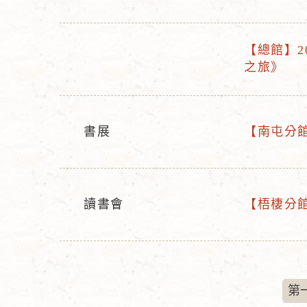
動
動
名
型
稱
【總館】2
態
活
之旅》
活
動
動
名
型
稱
態
書展
【南屯分館】
活
活
動
動
型
名
態
稱
讀書會
【梧棲分館】
活
活
動
動
型
名
態
稱
第