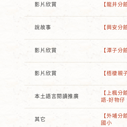
影片欣賞
【龍井分館
活
活
動
動
型
名
說故事
【興安分館
活
活
態
稱
動
動
型
名
影片欣賞
【潭子分館
活
活
態
稱
動
動
型
名
影片欣賞
【梧棲親子
活
活
態
稱
動
動
【上楓分館
型
名
本土語言閱讀推廣
活
語-好物仔
活
態
稱
動
動
名
【外埔分館
型
其它
活
稱
國小
活
態