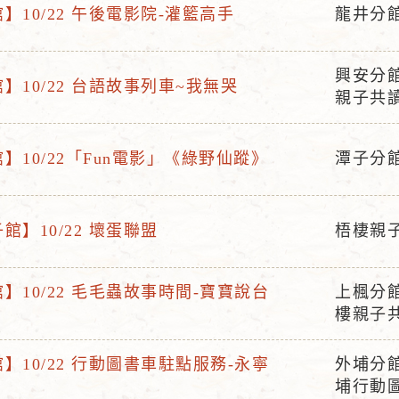
】10/22 午後電影院-灌籃高手
龍井分
活
動
興安分館
地
】10/22 台語故事列車~我無哭
活
親子共
點
動
地
】10/22「Fun電影」《綠野仙蹤》
潭子分
點
活
動
地
館】10/22 壞蛋聯盟
梧棲親
活
點
動
】10/22 毛毛蟲故事時間-寶寶說台
上楓分
地
活
樓親子
點
動
地
】10/22 行動圖書車駐點服務-永寧
外埔分
活
點
埔行動