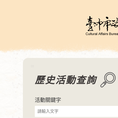
跳
到
主
要
內
容
區
塊
:::
歷史活動查詢
活動關鍵字