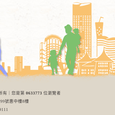
權所有
｜
您是第
0633773
位瀏覽者
99號惠中樓8樓
111