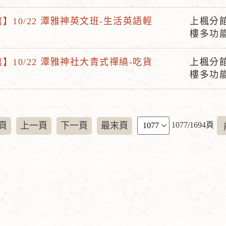
動
地
】10/22 潭雅神英文班-生活英語輕
上楓分
活
點
樓多功
動
地
】10/22 潭雅神社大青式禪繞-吃貨
上楓分
活
點
樓多功
動
地
點
頁
頁
上一頁
下一頁
最末頁
1077/1694頁