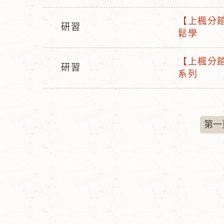
動
動
名
【上楓分館
型
研習
活
稱
鬆學
活
態
動
動
名
【上楓分館
型
研習
活
稱
系列
活
態
動
動
名
型
稱
態
第一