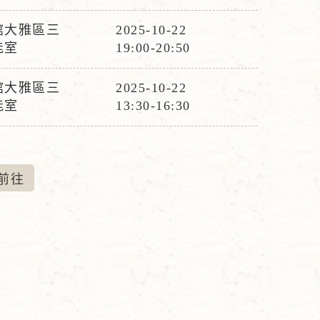
動
時
館大雅區三
2025-10-22
活
間
能室
19:00-20:50
動
時
館大雅區三
2025-10-22
活
間
能室
13:30-16:30
動
時
間
前
往