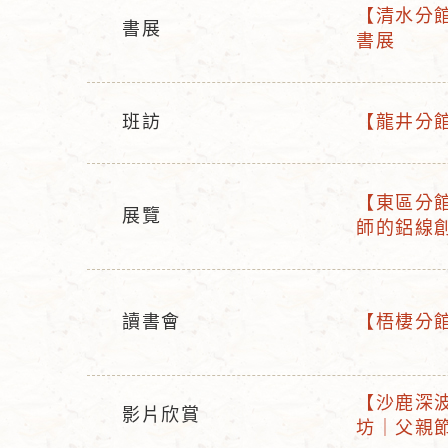
【清水分館】
書展
活
書展
活
動
動
名
型
稱
班訪
【龍井分館
態
活
活
動
動
型
名
【東區分館
展覽
活
態
稱
師的鋁線
活
動
動
名
型
稱
態
讀書會
【梧棲分館】
活
活
動
動
型
名
【沙鹿深波
影片欣賞
活
態
稱
坊｜父親
活
動