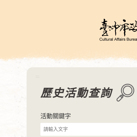
跳
到
主
要
內
容
區
塊
:::
歷史活動查詢
活動關鍵字