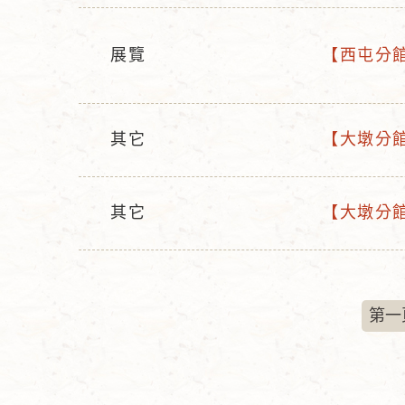
動
名
型
稱
展覽
【西屯分
態
活
活
動
動
型
名
其它
【大墩分館
態
稱
活
活
動
動
型
名
其它
【大墩分館
活
活
態
稱
動
動
型
名
態
稱
第一