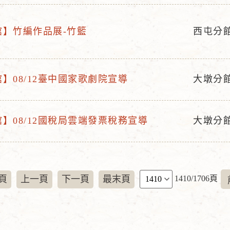
動
地
館】竹編作品展-竹籃
西屯分
點
活
動
地
】08/12臺中國家歌劇院宣導
大墩分
點
活
動
地
】08/12國稅局雲端發票稅務宣導
大墩分
活
點
動
地
點
頁
頁
上一頁
下一頁
最末頁
1410/1706頁