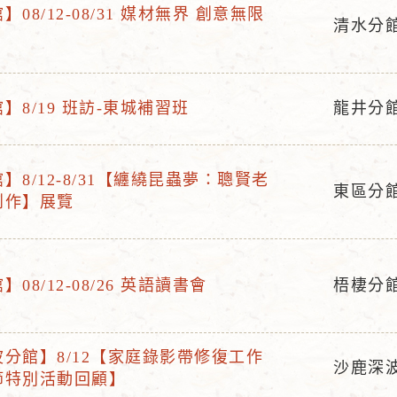
08/12-08/31 媒材無界 創意無限
清水分
活
動
地
】8/19 班訪-東城補習班
龍井分
點
活
動
地
】8/12-8/31【纏繞昆蟲夢：聰賢老
東區分
點
創作】展覽
活
動
地
點
08/12-08/26 英語讀書會
梧棲分
活
動
地
分館】8/12【家庭錄影帶修復工作
沙鹿深
點
節特別活動回顧】
活