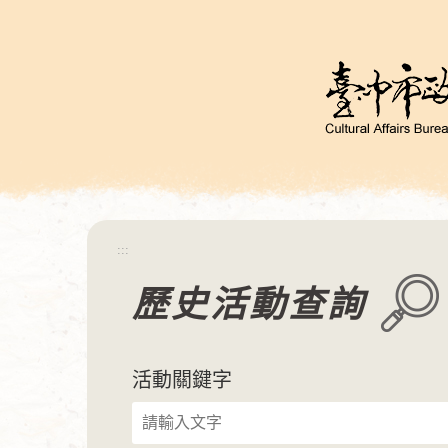
跳
到
主
要
內
容
區
塊
:::
歷史活動查詢
活動關鍵字