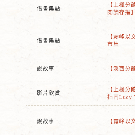
【上楓分館】
借書集點
活
閱讀存摺
活
動
動
名
型
稱
【霧峰以文
態
借書集點
活
市集
活
動
動
名
型
稱
說故事
【溪西分館
態
活
活
動
動
【上楓分館
型
名
影片欣賞
活
指南Lucy 
活
態
稱
動
動
名
型
稱
說故事
【霧峰以文
態
活
活
動
動