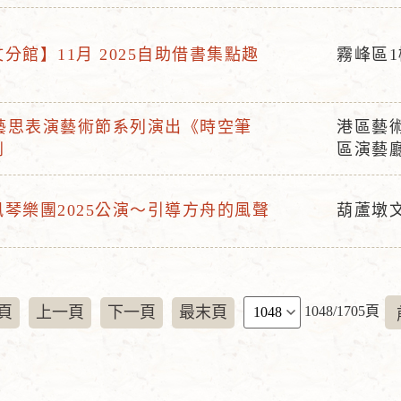
地
點
分館】11月 2025自助借書集點趣
霧峰區
活
動
地
有藝思表演藝術節系列演出《時空筆
港區藝
活
點
劇
區演藝
動
地
琴樂團2025公演～引導方舟的風聲
葫蘆墩
點
活
動
地
點
頁
頁
上一頁
下一頁
最末頁
1048/1705頁