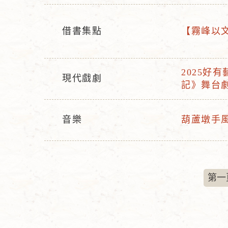
型
名
態
稱
借書集點
【霧峰以文
活
活
動
動
型
名
2025好
現代戲劇
活
態
稱
記》舞台
活
動
動
名
型
音樂
葫蘆墩手風
稱
活
活
態
動
動
型
名
態
稱
第一