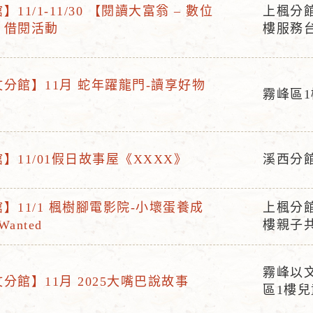
11/1-11/30 【閱讀大富翁 – 數位
上楓分
活
】借閱活動
樓服務
動
地
點
分館】11月 蛇年躍龍門-讀享好物
霧峰區
活
動
地
】11/01假日故事屋《XXXX》
溪西分
點
活
動
】11/1 楓樹腳電影院-小壞蛋養成
上楓分
地
活
Wanted
樓親子
點
動
地
霧峰以
點
分館】11月 2025大嘴巴說故事
活
區1樓兒
動