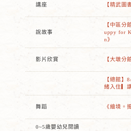
講座
【精武圖書館
活
活
動
動
【中區分館
型
名
活
說故事
uppy for 
態
稱
活
動
n》
動
名
型
稱
影片欣賞
【大墩分館
態
活
活
動
動
【總館】8
型
名
活
緒入住▎講
活
態
稱
動
動
名
型
舞蹈
《繪境。
稱
活
活
態
動
動
0~5歲嬰幼兒閱讀
型
名