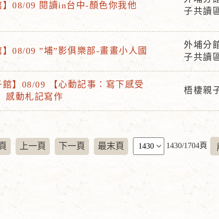
】08/09 閱讀in台中-顏色你我他
活
點
子共讀
動
地
外埔分
點
】08/09 ”埔”影俱樂部-畫畫小人國
活
子共讀
動
地
館】08/09 【心動記事：寫下感受
梧棲親
點
】 感動札記寫作
活
動
地
點
頁
頁
上一頁
下一頁
最末頁
1430/1704頁