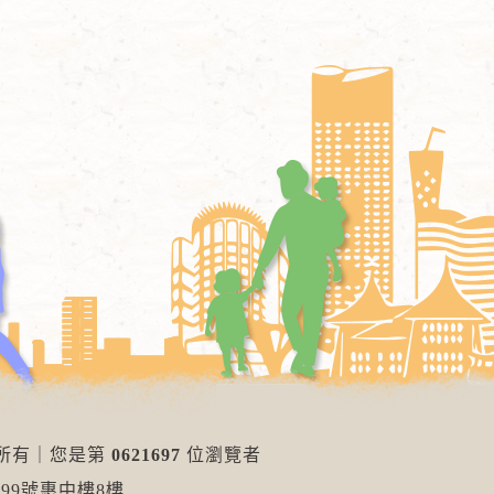
權所有
｜
您是第
0621697
位瀏覽者
99號惠中樓8樓