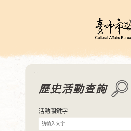
跳
到
主
要
內
容
區
塊
:::
歷史活動查詢
活動關鍵字