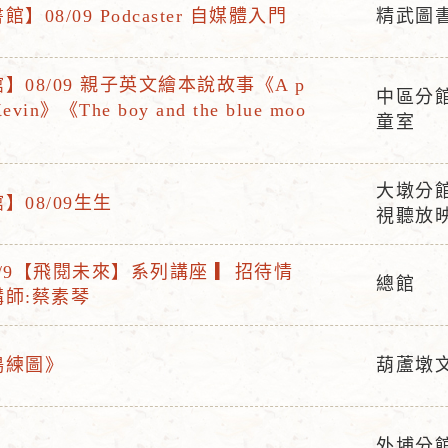
】08/09 Podcaster 自媒體入門
精武圖
活
動
】08/09 親子英文繪本說故事《A p
地
中區分
Kevin》《The boy and the blue moo
活
點
童室
動
地
大墩分館
點
】08/09生生
活
視聽放
動
地
/9【飛閱未來】系列講座 ▎招待情
總館
點
師:蔡素琴
活
動
地
搗練圖》
葫蘆墩
活
點
動
地
外埔分