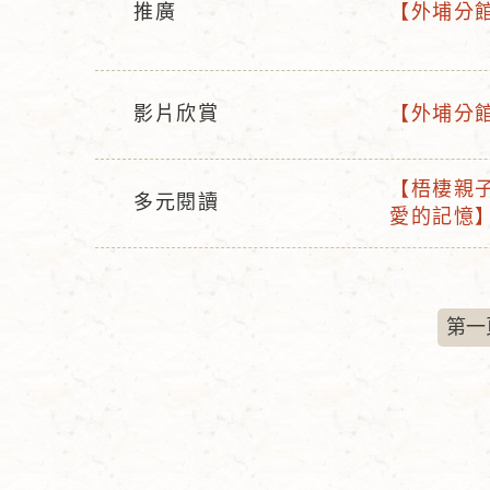
活
推廣
【外埔分館
態
稱
活
動
動
型
名
態
影片欣賞
【外埔分館
稱
活
活
動
動
【梧棲親子
型
名
多元閱讀
活
愛的記憶
活
態
稱
動
動
名
型
稱
態
第一