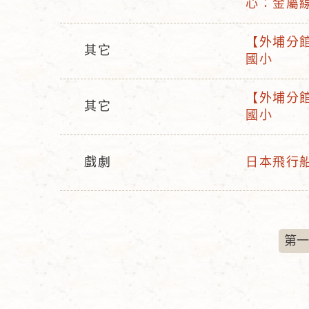
心：金屬線
活
動
動
名
【外埔分館
型
其它
活
稱
國小
活
態
動
動
名
【外埔分館
型
其它
活
稱
國小
活
態
動
動
名
型
戲劇
日本飛行
稱
活
活
態
動
動
型
名
態
稱
第一