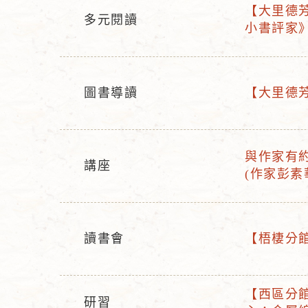
【大里德芳分
多元閱讀
活
小書評家
活
動
動
名
型
稱
態
圖書導讀
【大里德芳分
活
活
動
動
型
名
與作家有
態
稱
講座
活
(作家彭素
活
動
動
名
型
稱
態
讀書會
【梧棲分館】
活
活
動
動
型
名
【西區分館
研習
活
態
稱