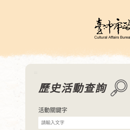
跳
到
主
要
內
容
區
塊
:::
歷史活動查詢
活動關鍵字