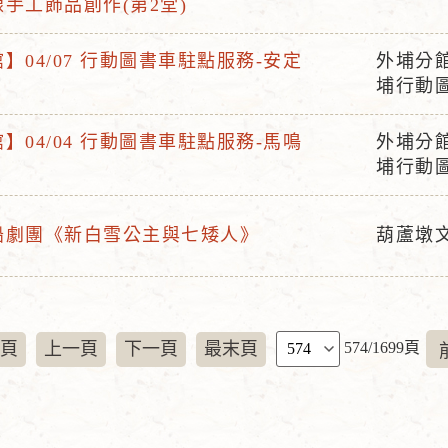
手工飾品創作(第2堂)
活
動
】04/07 行動圖書車駐點服務-安定
外埔分
地
活
埔行動
點
動
地
】04/04 行動圖書車駐點服務-馬鳴
外埔分
活
點
埔行動
動
地
船劇團《新白雪公主與七矮人》
葫蘆墩
點
活
動
地
點
頁
頁
上一頁
下一頁
最末頁
574/1699頁