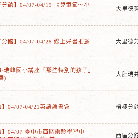
館】04/07-04/19 《兒童節～小
大里德
》
活
動
地
點
館】04/07-04/28 線上好書推薦
大里德
活
動
地
約-瑞峰國小講座「那些特別的孩子」
點
大肚瑞
華)
活
動
地
點
04/07-04/21英語讀書會
梧棲分
活
動
地
】04/07 臺中市西區樂齡學習中
西區分
點