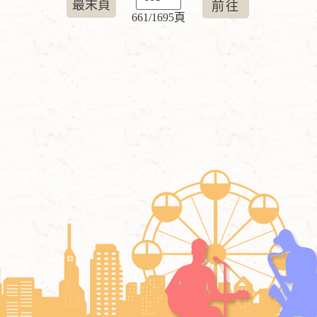
最末頁
661/1695頁