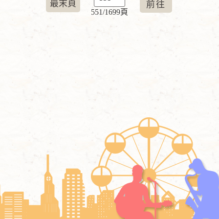
最末頁
551/1699頁