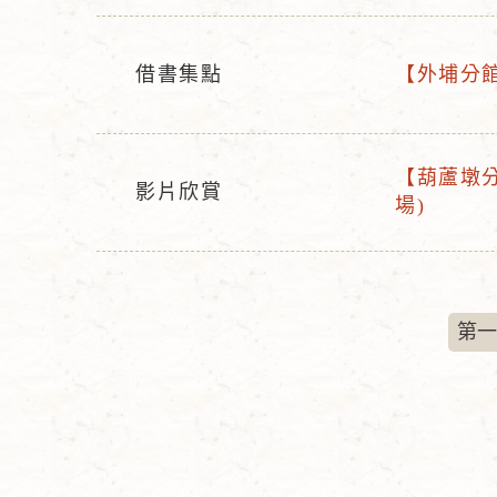
動
動
名
型
稱
借書集點
【外埔分館】
態
活
活
動
動
型
名
【葫蘆墩分館
態
稱
影片欣賞
活
場)
活
動
動
名
型
稱
態
第一