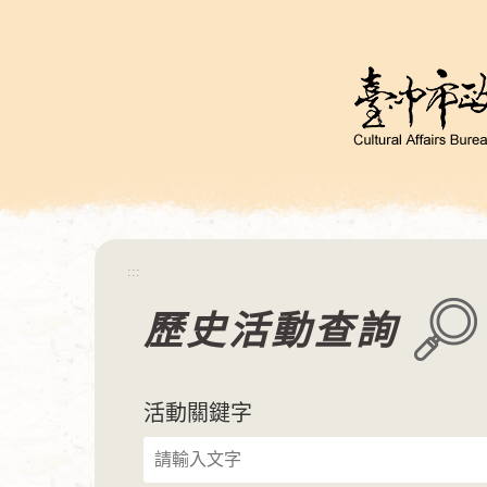
跳
到
主
要
內
容
區
塊
:::
歷史活動查詢
活動關鍵字