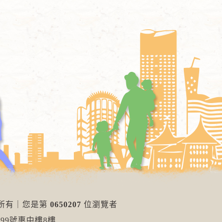
權所有
｜
您是第
0650207
位瀏覽者
99號惠中樓8樓