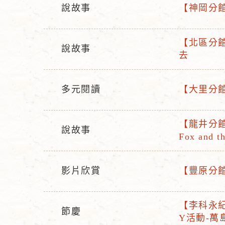
說故事
【神岡分館
活
活
動
動
【北區分館
型
名
說故事
活
去
活
態
稱
動
動
名
型
多元閱讀
【大里分館
稱
活
活
態
動
動
【龍井分館】
型
名
說故事
活
Fox and t
活
態
稱
動
動
名
型
影片欣賞
【豐原分館
稱
活
活
態
動
動
【李科永紀
型
名
節慶
活
Y活動-
活
態
稱