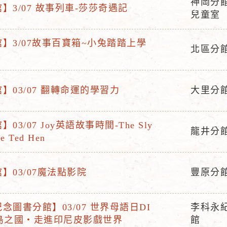
神岡分館
】3/07 故事列車-莎莎奇遇記
活
兒童室
動
地
】3/07故事百寶箱~小兔踏踏上學
北區分
點
活
動
地
】03/07 翻轉命運的學習力
大里分
活
點
動
03/07 Joy英語故事時間-The Sly
地
龍井分
he Ted Hen
活
點
動
地
】03/07魔法點影院
豐原分
活
點
動
念圖書分館】03/07 世界母語日DI
李科永
地
活
萬島之國・走進印尼皮影戲世界
館
點