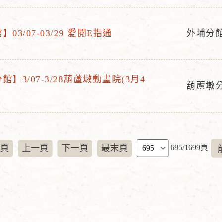
動
地
點
03/07-03/29 愛閱E指通
外埔分
活
動
地
】3/07-3/28葫蘆墩動畫院(3月4
點
葫蘆墩
活
動
地
點
頁
頁
上一頁
下一頁
最末頁
695/1699頁