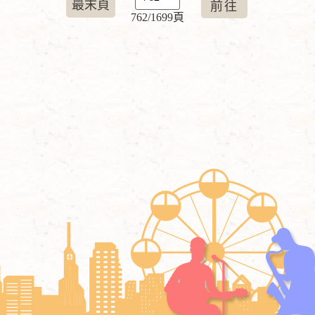
最末頁
762/1699頁