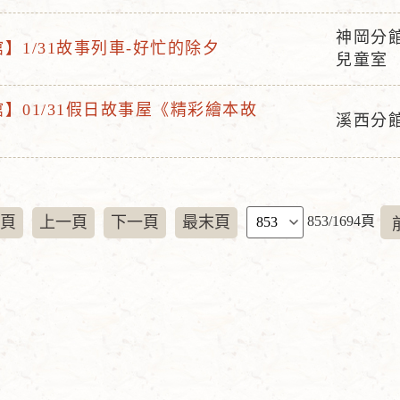
動
地
神岡分館
】1/31故事列車-好忙的除夕
活
點
兒童室
動
地
】01/31假日故事屋《精彩繪本故
溪西分
點
》
活
動
地
點
頁
頁
上一頁
下一頁
最末頁
853/1694頁