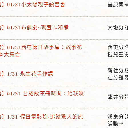
】01/31小太陽親子讀書會
豐原南
活
動
地
】01/31布偶劇~瑪萱卡和熊
大墩分
活
點
動
】01/31西屯假日故事屋：故事花
西屯分
地
活
本大集合
樓兒童
點
動
地
新社分
】1/31 永生花手作課
活
點
社分館
動
地
】01/31 台語故事冊時間：給我咬
龍井分
點
活
動
】1/31 假日電影院-追蹤驚人的虎
溪東分館
地
活
活動室
點