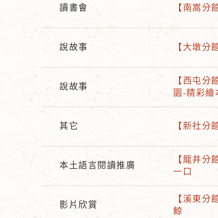
讀書會
【南嵩分館
活
活
動
動
型
名
說故事
【大墩分館
活
活
態
稱
動
動
【西屯分館
型
名
說故事
活
園-精彩繪
活
態
稱
動
動
名
型
其它
【新社分館
稱
活
活
態
動
動
【龍井分館
型
名
本土語言閱讀推廣
活
一口
活
態
稱
動
動
名
【溪東分館
型
影片欣賞
活
稱
鯨
活
態