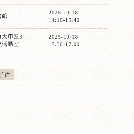
動
時
2025-10-18
書館
活
間
14:10-15:40
動
時
館大甲區3
2025-10-18
活
間
能活動室
15:30-17:00
動
時
間
前
往