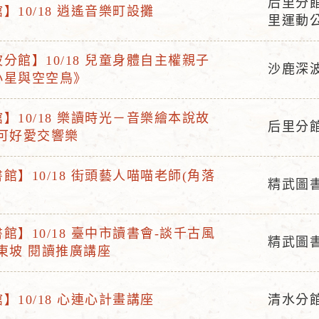
后里分
】10/18 逍遙音樂町設攤
活
里運動
動
地
分館】10/18 兒童身體自主權親子
沙鹿深
點
小星與空空鳥》
活
動
】10/18 樂讀時光－音樂繪本說故
地
后里分
帕可好愛交響樂
活
點
動
館】10/18 街頭藝人喵喵老師(角落
地
精武圖
活
點
動
館】10/18 臺中市讀書會-談千古風
地
精武圖
東坡 閱讀推廣講座
活
點
動
地
】10/18 心連心計畫講座
清水分
活
點