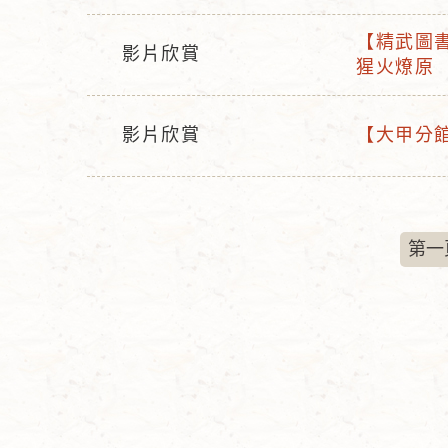
動
動
【精武圖書
型
名
影片欣賞
活
猩火燎原
活
態
稱
動
動
名
型
影片欣賞
【大甲分館
稱
活
活
態
動
動
型
名
態
稱
第一