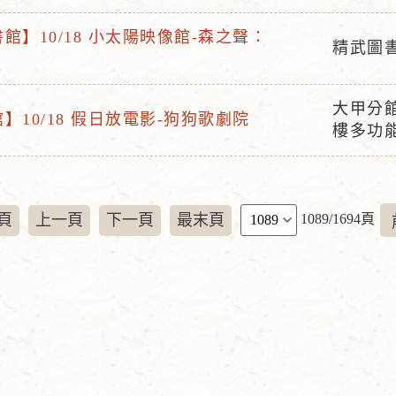
動
館】10/18 小太陽映像館-森之聲：
地
精武圖
活
點
動
大甲分
地
】10/18 假日放電影-狗狗歌劇院
活
樓多功
點
動
地
點
頁
頁
上一頁
下一頁
最末頁
1089/1694頁