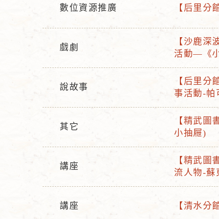
數位資源推廣
【后里分館
活
活
動
動
【沙鹿深波
型
名
戲劇
活
活動—《
活
態
稱
動
動
名
【后里分館
型
說故事
活
稱
事活動-
活
態
動
動
名
【精武圖書
型
其它
活
稱
小抽屜)
活
態
動
動
名
【精武圖書
型
講座
活
稱
流人物-蘇
活
態
動
動
名
型
講座
【清水分館
稱
活
活
態