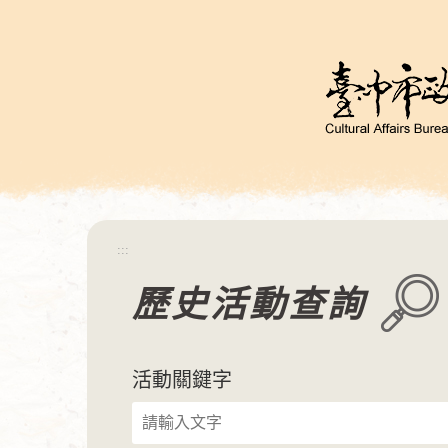
跳
到
主
要
內
容
區
塊
:::
歷史活動查詢
活動關鍵字