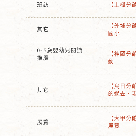
班訪
【上楓分館
活
活
動
動
【外埔分館
型
名
其它
活
國小
活
態
稱
動
動
名
0~5歲嬰幼兒閱讀
型
【神岡分館
活
稱
推廣
活
態
動
動
動
型
名
態
稱
【烏日分館】
其它
活
的過去、
活
動
動
名
型
稱
【大甲分館】
態
展覽
活
展覽
活
動
動