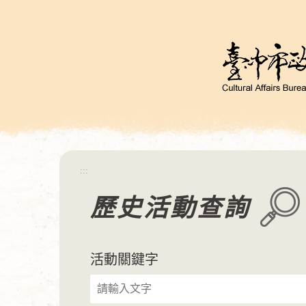
跳
到
主
要
內
容
區
塊
:::
歷史活動查詢
活動關鍵字