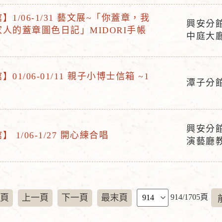
地
1/06-1/31 藝文展~「你蓋章，我
點
興安分館
人的蓋章圖色日記」MIDORI手帳
活
中庭大
動
地
點
01/06-01/11 親子小博士信箱 ~1
潭子分
活
動
地
興安分館
點
 1/06-1/27 開心練合唱
活
演藝廳
動
地
點
頁
頁
上一頁
下一頁
最末頁
914/1705頁