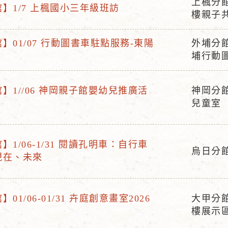
上楓分
】1/7 上楓國小三年級班訪
活
樓親子
動
地
】01/07 行動圖書車駐點服務-東陽
外埔分
活
點
埔行動
動
地
】1//06 神岡親子館嬰幼兒推廣活
神岡分館
點
活
兒童室
動
地
點
1/06-1/31 閱讀孔明車：自行車
烏日分
現在、未來
活
動
地
01/06-01/31 卉庭創意畫室2026
大甲分
點
活
樓展示
動