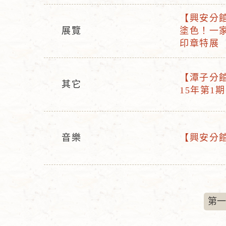
名
型
【興安分館】
稱
活
態
展覽
塗色！一家
活
動
印章特展
動
名
型
稱
【潭子分館】
態
其它
活
15年第1期
活
動
動
名
型
稱
態
音樂
【興安分館】
活
活
動
動
型
名
態
稱
第一