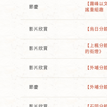
【霧峰以文分
節慶
活
謠重組趣
活
動
動
名
型
稱
影片欣賞
【烏日分館
態
活
活
動
動
【上楓分館
型
名
影片欣賞
活
的街燈》
活
態
稱
動
動
名
型
影片欣賞
【外埔分館
稱
活
活
態
動
動
型
名
節慶
【外埔分館
活
活
態
稱
動
動
型
名
影片欣賞
【石岡分館