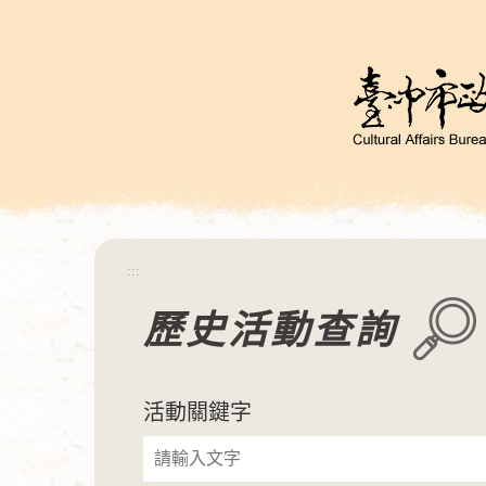
跳
到
主
要
內
容
區
塊
:::
歷史活動查詢
活動關鍵字