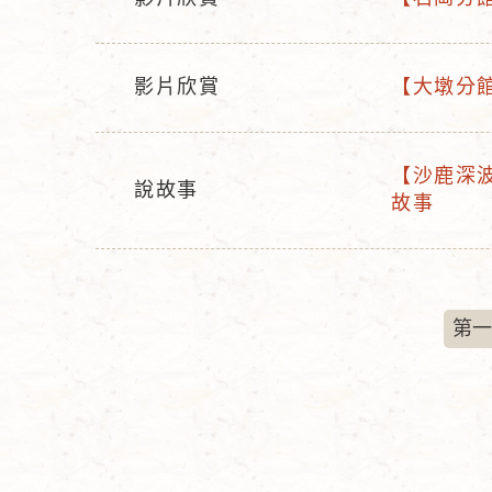
活
活
態
稱
動
動
型
名
影片欣賞
【大墩分館
活
活
態
稱
動
動
型
名
【沙鹿深波
說故事
活
態
稱
故事
活
動
動
名
型
稱
態
第一