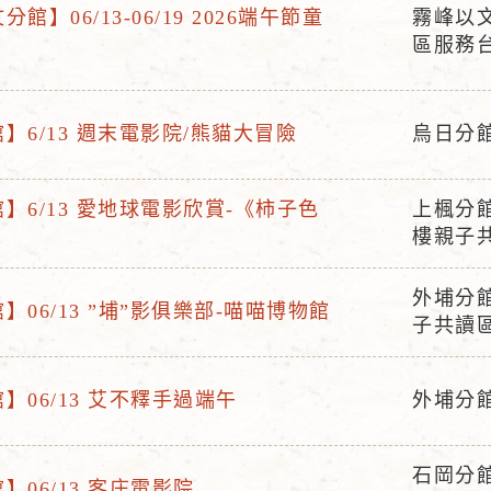
館】06/13-06/19 2026端午節童
霧峰以
活
區服務
動
地
點
】6/13 週末電影院/熊貓大冒險
烏日分
活
動
】6/13 愛地球電影欣賞-《柿子色
上楓分
地
活
樓親子
點
動
地
外埔分
】06/13 ”埔”影俱樂部-喵喵博物館
活
點
子共讀
動
地
】06/13 艾不釋手過端午
外埔分
點
活
動
石岡分
地
】06/13 客庄電影院