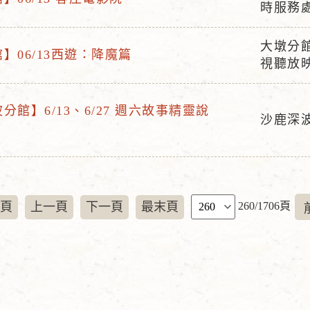
活
時服務
點
動
地
大墩分館
】06/13西遊：降魔篇
活
點
視聽放
動
地
分館】6/13、6/27 週六故事精靈說
點
沙鹿深
活
動
地
點
頁
頁
上一頁
下一頁
最末頁
260/1706頁