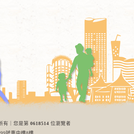
權所有
｜
您是第
0618514
位瀏覽者
99號惠中樓8樓