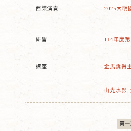
西樂演奏
2025大
活
活
動
動
型
名
態
稱
研習
114年度
活
活
動
動
型
名
講座
金馬獎得
態
稱
活
活
動
動
型
名
山光水影
活
活
態
稱
動
動
型
名
態
稱
第一