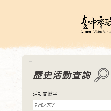
跳
到
主
要
內
容
區
塊
:::
歷史活動查詢
活動關鍵字