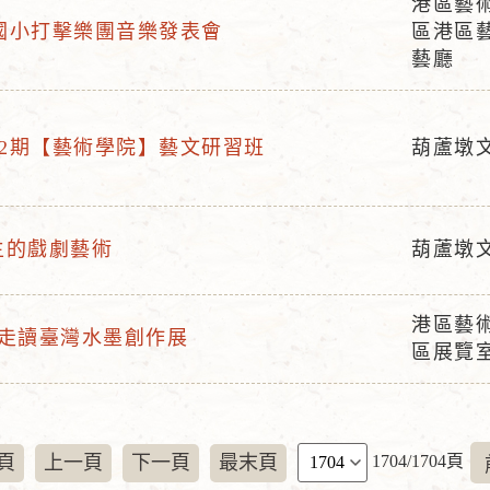
港區藝
活
明國小打擊樂團音樂發表會
區港區
動
藝廳
地
點
第2期【藝術學院】藝文研習班
葫蘆墩
活
動
地
主的戲劇藝術
葫蘆墩
點
活
動
港區藝
地
–走讀臺灣水墨創作展
活
區展覽
點
動
地
點
頁
頁
上一頁
下一頁
最末頁
1704/1704頁