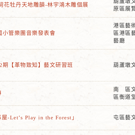
葫蘆墩
荷花牡丹天地雕韻-林宇鴻木雕個展
活
原區展
動
地
港區藝
活
點
明國小管樂團音樂發表會
區港區
動
藝廳
地
點
第2期【革物致知】藝文研習班
葫蘆墩
活
動
地
南 區
傳
活
點
區衡道
動
地
et’s Play in the Forest」
屯區藝
點
活
動