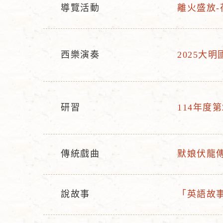
導覽活動
離火盛放-
活
活
動
動
型
名
西樂演奏
2025大
態
稱
活
活
動
動
型
名
態
稱
研習
114年度
活
活
動
動
型
名
傳統戲曲
默娘伏龍
態
稱
活
活
動
動
型
名
說故事
「英語故事屋-L
活
活
態
稱
動
動