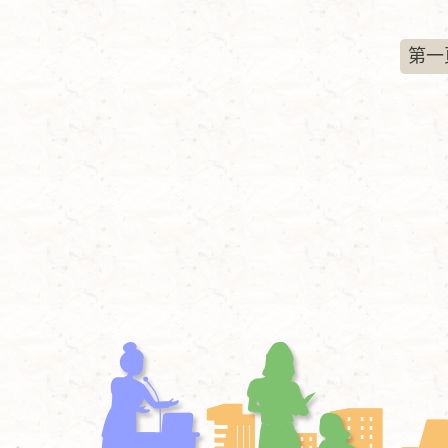
型
名
態
稱
第一