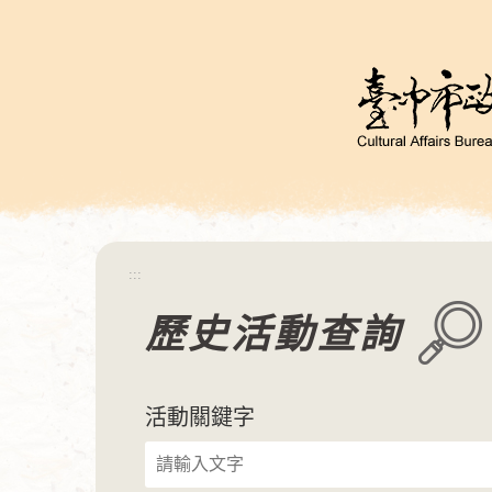
跳
到
主
要
內
容
區
塊
:::
歷史活動查詢
活動關鍵字