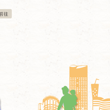
時
間
前
往