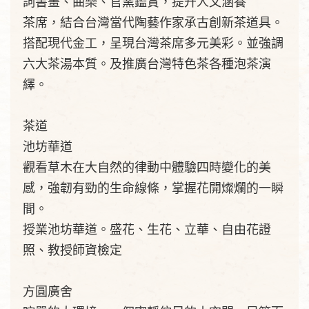
詞書畫、曲樂、官窯鑑賞，提升人文涵養
茶席，結合台灣當代陶藝作家承古創新茶道具。
搭配現代金工，呈現台灣茶席多元美彩。並強調
六大茶湯本質。及推廣台灣特色茶各種泡茶演
繹。
茶道
池坊華道
觀看草木在大自然的律動中體驗四時變化的美
感，強韌有勁的生命線條，掌握花開燦爛的一瞬
間。
授業池坊華道。盛花、生花、立華、自由花證
照、教授師資檢定
方圓廣舍